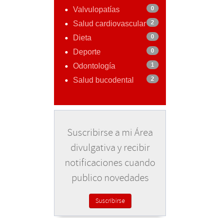
0
Valvulopatías
2
Salud cardiovascular
0
Dieta
0
Deporte
1
Odontología
2
Salud bucodental
Suscribirse a mi Área
divulgativa y recibir
notificaciones cuando
publico novedades
Suscribirse