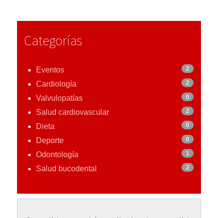
Categorías
2
Eventos
2
Cardiología
0
Valvulopatías
2
Salud cardiovascular
0
Dieta
0
Deporte
1
Odontología
2
Salud bucodental