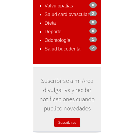
0
Valvulopatías
2
Salud cardiovascular
0
Dieta
0
Deporte
1
Odontología
2
Salud bucodental
Suscribirse a mi Área
divulgativa y recibir
notificaciones cuando
publico novedades
Suscribirse