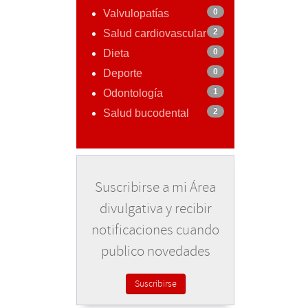
0
Valvulopatías
2
Salud cardiovascular
0
Dieta
0
Deporte
1
Odontología
2
Salud bucodental
Suscribirse a mi Área
divulgativa y recibir
notificaciones cuando
publico novedades
Suscribirse