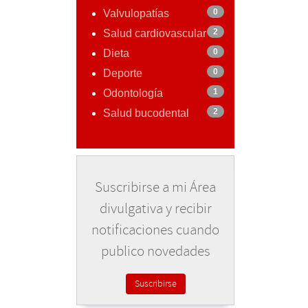
0
Valvulopatías
2
Salud cardiovascular
0
Dieta
0
Deporte
1
Odontología
2
Salud bucodental
Suscribirse a mi Área
divulgativa y recibir
notificaciones cuando
publico novedades
Suscribirse