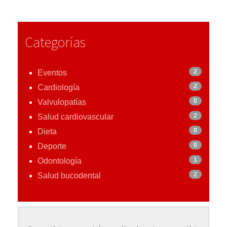
Categorías
2
Eventos
2
Cardiología
0
Valvulopatías
2
Salud cardiovascular
0
Dieta
0
Deporte
1
Odontología
2
Salud bucodental