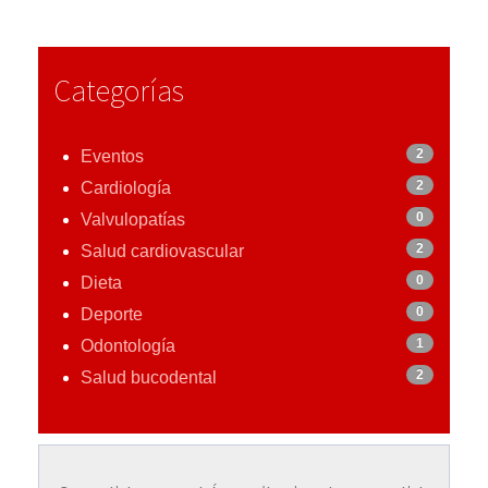
Categorías
2
Eventos
2
Cardiología
0
Valvulopatías
2
Salud cardiovascular
0
Dieta
0
Deporte
1
Odontología
2
Salud bucodental