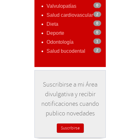
0
Valvulopatías
2
Salud cardiovascular
0
Dieta
0
Deporte
1
Odontología
2
Salud bucodental
Suscribirse a mi Área
divulgativa y recibir
notificaciones cuando
publico novedades
Suscribirse