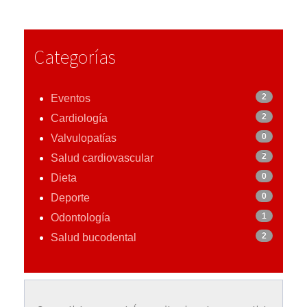
Categorías
2
Eventos
2
Cardiología
0
Valvulopatías
2
Salud cardiovascular
0
Dieta
0
Deporte
1
Odontología
2
Salud bucodental