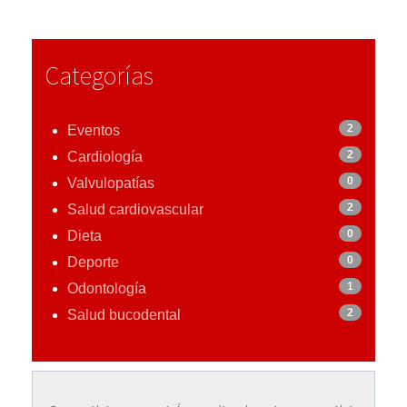
Categorías
2
Eventos
2
Cardiología
0
Valvulopatías
2
Salud cardiovascular
0
Dieta
0
Deporte
1
Odontología
2
Salud bucodental