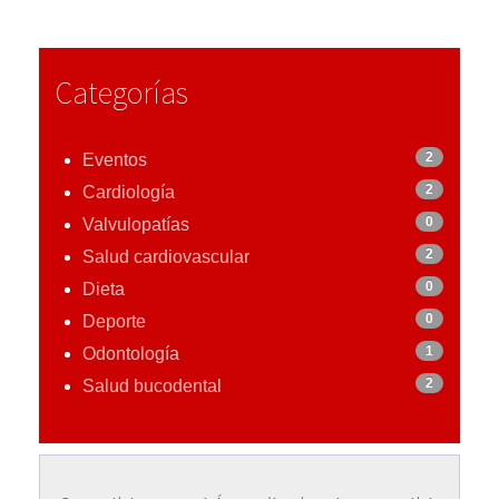
Categorías
2
Eventos
2
Cardiología
0
Valvulopatías
2
Salud cardiovascular
0
Dieta
0
Deporte
1
Odontología
2
Salud bucodental