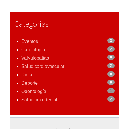
Categorías
2
Eventos
2
Cardiología
0
Valvulopatías
2
Salud cardiovascular
0
Dieta
0
Deporte
1
Odontología
2
Salud bucodental