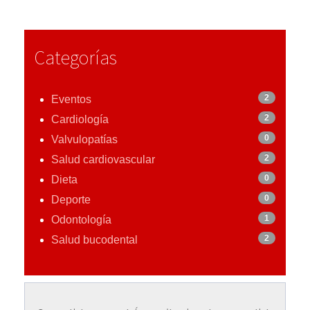
Categorías
2
Eventos
2
Cardiología
0
Valvulopatías
2
Salud cardiovascular
0
Dieta
0
Deporte
1
Odontología
2
Salud bucodental