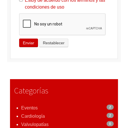
Estoy de acuerdo con los términos y las
condiciones de uso
Enviar
Restablecer
Categorías
2
Eventos
2
Cardiología
0
Valvulopatías