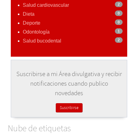
2
Salud cardiovascular
0
Dieta
0
Deporte
1
Odontología
2
Salud bucodental
Suscribirse a mi Área divulgativa y recibir
notificaciones cuando publico
novedades
Suscribirse
Nube de etiquetas